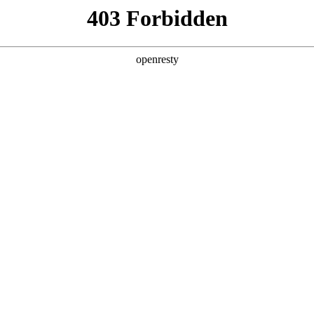
企业业务
个人业务
了解我们
投资者
公共服务
>
智慧灯杆解决方案
造为切入点，通过智能管控系统，实现城市道路照明系统的智能
的打造。目前已实现北京地区和福建地区的多项目成功运作，积累
EN
Global